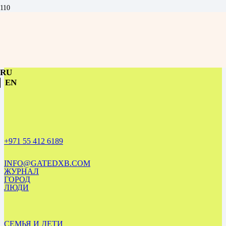
Академия Александра Островского в Дубае: Образец
профессионализма в теннисе
RU
EN
+971 55 412 6189
INFO@GATEDXB.COM
ЖУРНАЛ
ГОРОД
ЛЮДИ
СЕМЬЯ И ДЕТИ