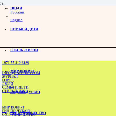
ЛЮДИ
Музыка без границ: конференция в честь визита Владимира Спивакова в Дубай
Русский
English
СЕМЬЯ И ДЕТИ
СТИЛЬ ЖИЗНИ
+971 55 412 6189
МИР ВОКРУГ
INFO@GATEDXB.COM
ЖУРНАЛ
ГОРОД
ЛЮДИ
СЕМЬЯ И ДЕТИ
СТИЛЬ ЖИЗНИ
ГИД ПО ДУБАЮ
МИР ВОКРУГ
ГИД ПО ДУБАЮ
СОТРУДНИЧЕСТВО
СОТРУДНИЧЕСТВО