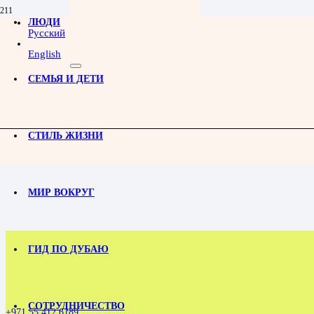
ЛЮДИ
Арт Маршруты Дуб
Русский
English
Отправьтесь в путешествие по старым районам и DIFC, заг
СЕМЬЯ И ДЕТИ
СТИЛЬ ЖИЗНИ
МИР ВОКРУГ
ГИД ПО ДУБАЮ
СОТРУДНИЧЕСТВО
+971 55 412 6189