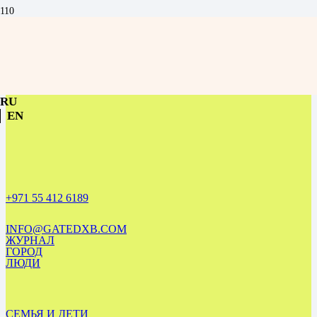
Colife в Дубае — proptech-стартап, который управляет недвижимостью
как портфелем | Интервью
RU
EN
+971 55 412 6189
INFO@GATEDXB.COM
ЖУРНАЛ
ГОРОД
ЛЮДИ
СЕМЬЯ И ДЕТИ