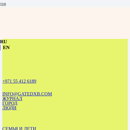
Цветы как язык уважения: женская сила в ОАЭ и культура большого
жеста
RU
EN
+971 55 412 6189
INFO@GATEDXB.COM
ЖУРНАЛ
ГОРОД
ЛЮДИ
СЕМЬЯ И ДЕТИ