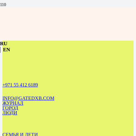
Цветы как язык уважения: женская сила в ОАЭ и культура большого
жеста
RU
EN
+971 55 412 6189
INFO@GATEDXB.COM
ЖУРНАЛ
ГОРОД
ЛЮДИ
СЕМЬЯ И ДЕТИ