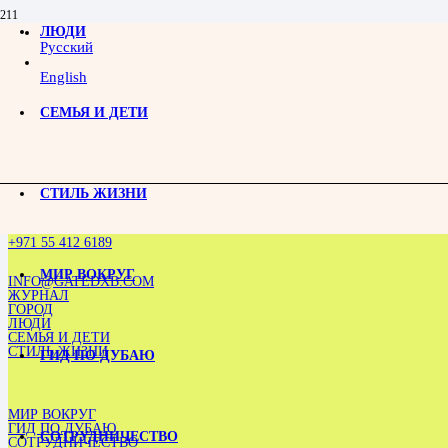
ЛЮДИ
Чек-лист зимнего сезона в Дубае: что успеть до конца марта
Русский
English
СЕМЬЯ И ДЕТИ
СТИЛЬ ЖИЗНИ
+971 55 412 6189
МИР ВОКРУГ
INFO@GATEDXB.COM
ЖУРНАЛ
ГОРОД
ЛЮДИ
СЕМЬЯ И ДЕТИ
СТИЛЬ ЖИЗНИ
ГИД ПО ДУБАЮ
МИР ВОКРУГ
ГИД ПО ДУБАЮ
СОТРУДНИЧЕСТВО
СОТРУДНИЧЕСТВО