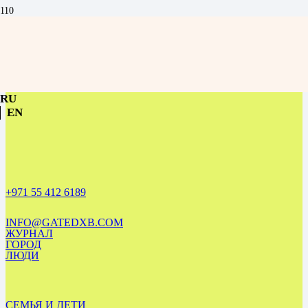
Музыка без границ: конференция в честь визита Владимира
Спивакова в Дубай
RU
EN
+971 55 412 6189
INFO@GATEDXB.COM
ЖУРНАЛ
ГОРОД
ЛЮДИ
СЕМЬЯ И ДЕТИ