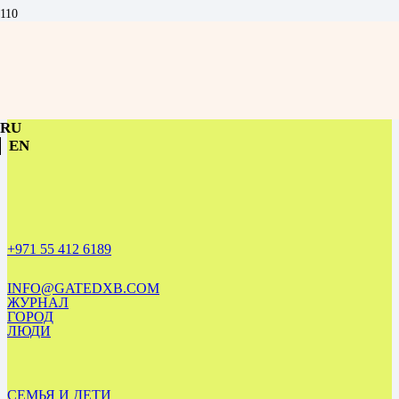
Музыка без границ: конференция в честь визита Владимира
Спивакова в Дубай
RU
EN
+971 55 412 6189
INFO@GATEDXB.COM
ЖУРНАЛ
ГОРОД
ЛЮДИ
СЕМЬЯ И ДЕТИ